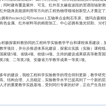
；同时建有覆盖紫外、可见、红外至太赫兹波段的宽谱段辐射测
红外隐身及能源利用等方向的工程热物理领域创新型人才奠定了
心拥有
Precitech
公司
Freeform L
五轴单点金刚石车床、德玛吉森精
有色金属、红外材料等的精密加工。中心还拥有激光切割、
3D
心积极探索科教协同的工程科学实验教学平台和课程体系建设，
教学项目，并分步推进体系化建设，探索出实践（实验）课程线
国家级
5
项、省级
4
项、校级
14
项。主持的建设成果获高等教育国
奖
2
项、二等奖
2
项、安徽省力学教学成果一等奖
1
项。
年的建设，我校工程科学实验教学的理念得到更新，教学研究
高、结构合理、人员稳定，实验教学水平已提高到了一个新的层
人才的重要教学实践基地，受到同行专家的好评，正在产生良好