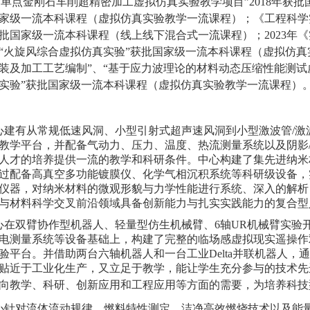
“单点金刚石车削超精密加工虚拟仿真实验教学项目”
2018
年获批
家级一流本科课程（虚拟仿真实验教学一流课程）；《工程科学
批国家级一流本科课程（线上线下混合式一流课程）；
2023
年《
“火旋风综合虚拟仿真实验”获批国家级一流本科课程（虚拟仿
装及加工工艺编制”、“基于应力
波理论的材料动态压缩性能测试
实验”获批国家级一流本科课程（虚拟仿真实验教学一流课程）
心建有从常规低速风洞、小型引射式超声速风洞到小型激波管/激
教学平台，并配备气动力、压力、温度、热流测量系统以及阴影
人才的培养提供一流的教学和科研条件。中心构建了集先进纳米
过配备高真空多功能镀膜仪、化学气相沉积系统等科研级设备，
仪器，对纳米材料的微观形貌与力学性能进行系统、深入的解析
与材料科学交叉前沿领域具备创新能力与扎实实践能力的复合型
心在双臂协作型机器人、轻量型仿生机械臂、6轴UR机械臂实验
电测量系统等设备基础上，构建了完整的临场感虚拟现实遥操作
验平台。并借助两台六轴机器人和一台工业Delta并联机器人
贴近于工业化生产，又立足于教学，能让学生充分参与的技术先
向教学、科研、创新应用和工程应用等方面的需要，为培养科技
心针对流体流动规律、燃料特性测定、洁净高效燃烧技术以及能