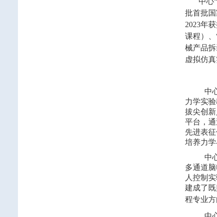
中心
批首批国
2023
年获
课程）、
械产品拆
虚拟仿真
中
力学实验
拔尖创新
平台，通
先进表征
培养力学
中
多通道脑
人控制实
建成了既
程专业方
中