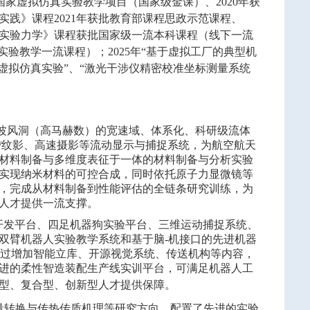
国家虚拟仿真实验教学项目（国家级金课）、
2020
年获
实践》课程
2021
年获批教育部课程思政示范课程、
实验力学》课程获批国家级一流本科课程（线下一流
真实验教学一流课程）；
2025
年“基于虚拟工厂的典型机
虚拟仿真实验”、“激光干涉仪精密校准坐标测量系统
。
波风洞（高马赫数）的宽速域、体系化、科研级流体
/纹影、高速摄影等流动显示与捕捉系统，为航空航天
材料制备与多维度表征于一体的材料制备与分析实验
实现纳米材料的可控合成，同时依托原子力显微镜等
，完成从材料制备到性能评估的全链条研究训练，为
人才提供一流支撑。
开发平台、四足机器狗实验平台、三维运动捕捉系统、
双臂机器人实验教学系统和基于脑-机接口的先进机器
，通过增加智能立库、开源视觉系统、传送机构等内容，
进的柔性智造装配生产线实训平台，可满足机器人工
型、复合型、创新型人才提供保障
。
量转换与传热传质机理等研究方向，配置了先进的实验