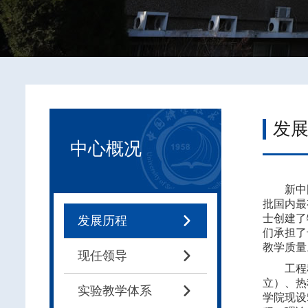
发
中心概况
新中
批国内最
士创建了
发展历程

们承担了
教学质量
现任领导

工程科学
立）、热
实验教学体系

学院现设